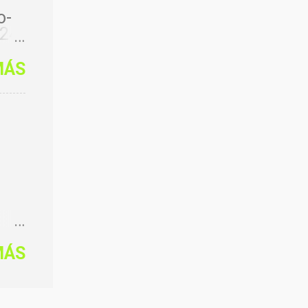
o-
024/
-
MÁS
024/
025/
on
MÁS
se