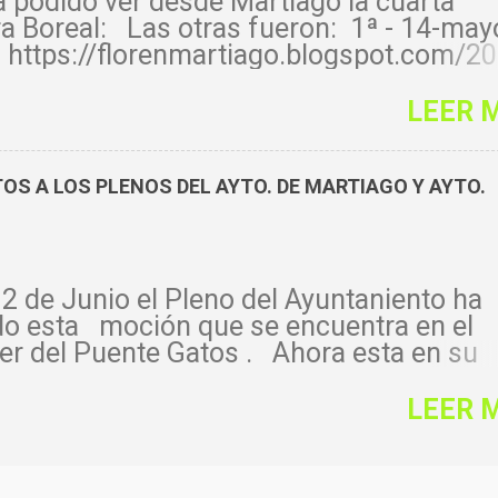
 podido ver desde Martiago la cuarta
a Boreal: Las otras fueron: 1ª - 14-may
 https://florenmartiago.blogspot.com/2
rora-boreal-desde-martiago.html 2ª - 11
LEER 
 https://florenmartiago.blogspot.com/2
rora-boreal-desde-martiago-11-10-
html 3ª - 1 enero
S A LOS PLENOS DEL AYTO. DE MARTIAGO Y AYTO.
 https://florenmartiago.blogspot.com/2
rcera-aurora-desde-martiago.html
2 de Junio el Pleno del Ayuntaniento ha
do esta moción que se encuentra en el
er del Puente Gatos . Ahora esta en su
el hacer algo. De momento lo único que
eguro y que permanecerá en el tiempo s
LEER 
otos y vídeos que hay de él, de no realizar
na actuación no auguro que las
aciones futuras lo conozcan tal y como 