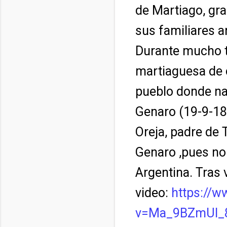
de Martiago, gra
sus familiares a
Durante mucho ti
martiaguesa de c
pueblo donde na
Genaro (19-9-18
Oreja, padre de T
Genaro ,pues no
Argentina. Tras 
video:
https://
v=Ma_9BZmUl_