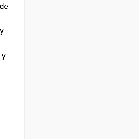
 de
 y
 y