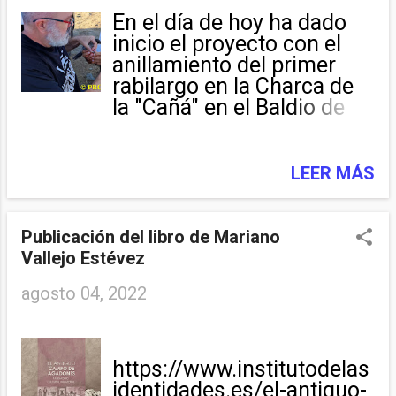
En el día de hoy ha dado
inicio el proyecto con el
anillamiento del primer
rabilargo en la Charca de
la "Cañá" en el Baldio de
Martiago. Antonio España,
el anillador profesional, va
a centrar los esfuerzos del
LEER MÁS
mismo en Martiago ya que
reune todas las
condiciones necesarias
Publicación del libro de Mariano
para su desarrollo.
Vallejo Estévez
Antonio España y Jesús
agosto 04, 2022
Serradilla anillando al
primer rabilargo.
Antonio España, anillador.
Rabilargo 0A.
https://www.institutodelas
identidades.es/el-antiguo-