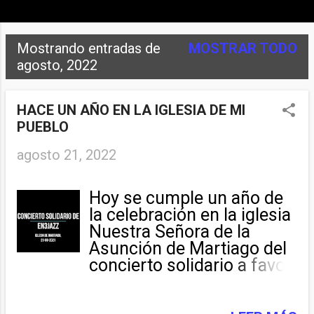
Mostrando entradas de
MOSTRAR TODO
E
agosto, 2022
n
t
HACE UN AÑO EN LA IGLESIA DE MI
PUEBLO
r
agosto 21, 2022
a
d
Hoy se cumple un año de
a
la celebración en la iglesia
Nuestra Señora de la
s
Asunción de Martiago del
concierto solidario a favor
de los enfermos de E.L.A: