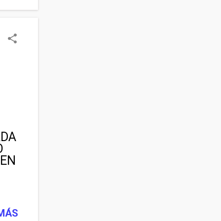
en
o a
s
ión
. Y
las
era
ar.
ADA
O
 EN
io
sa
l
 MÁS