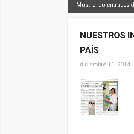
Mostrando entradas 
E
n
t
NUESTROS I
r
PAÍS
a
d
diciembre 11, 2014
a
s