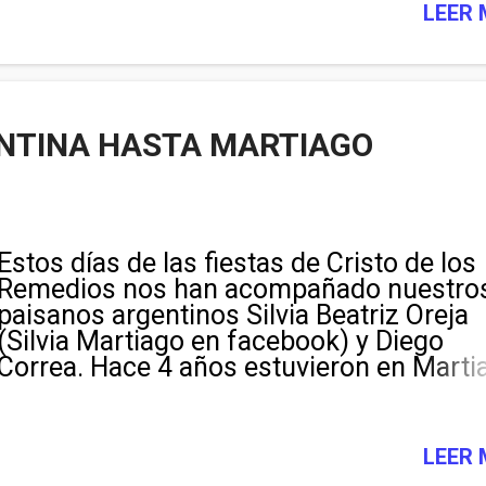
LEER
NTINA HASTA MARTIAGO
Estos días de las fiestas de Cristo de los
Remedios nos han acompañado nuestro
paisanos argentinos Silvia Beatriz Oreja
(Silvia Martiago en facebook) y Diego
Correa. Hace 4 años estuvieron en Marti
pero no conocían a sus familiares. A raíz
un video que nos enviaron de su estanci
nuestro pueblo buscando el lugar donde
LEER
vivieron sus abuelos Eugenia y Genaro y