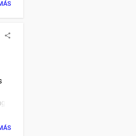
 MÁS
s
ago,
 de
a en
 MÁS
 que