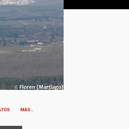
ATOS
MÁS…