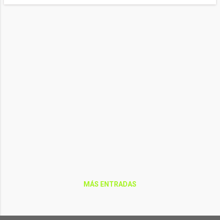
y abuelos han dicho que
estando llena la necesidad
de agua del terreno esta
cubierta. El pantano del
Águeda se encuentra al
76,9 % y el pantano de
Irueña al 83 % de su
capacidad.
MÁS ENTRADAS