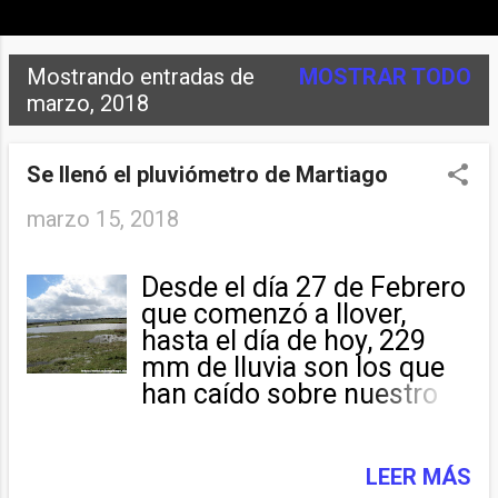
Mostrando entradas de
MOSTRAR TODO
E
marzo, 2018
n
t
Se llenó el pluviómetro de Martiago
r
marzo 15, 2018
a
Desde el día 27 de Febrero
d
que comenzó a llover,
a
hasta el día de hoy, 229
mm de lluvia son los que
s
han caído sobre nuestro
pueblo. La laguna de Las
Navas ya esta llena. Desde
siempre, nuestros padres
LEER MÁS