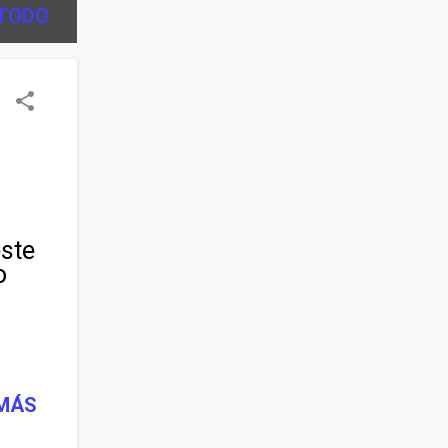
TODO
i
este
o
 MÁS