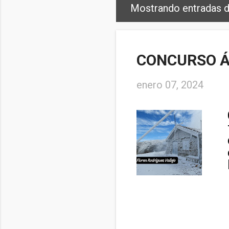
Mostrando entradas d
E
n
t
CONCURSO Á
r
a
enero 07, 2024
d
a
s