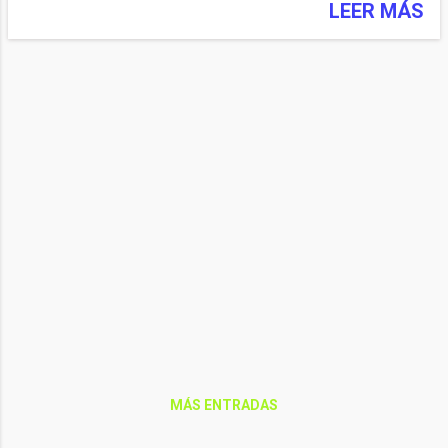
https://astronomia.ign.es/
LEER MÁS
eclipses-de-sol-y-
luna/eclipse-total-sol-de-
12-de-agosto-2026
MÁS ENTRADAS