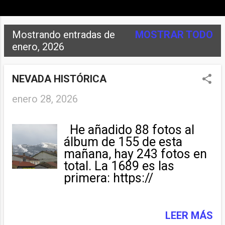
Mostrando entradas de
MOSTRAR TODO
E
enero, 2026
n
t
NEVADA HISTÓRICA
r
enero 28, 2026
a
He añadido 88 fotos al
d
álbum de 155 de esta
a
mañana, hay 243 fotos en
total. La 1689 es las
s
primera: https://
photos.app.goo.gl/3rFoQ5
Kmud8eQX WG9
LEER MÁS