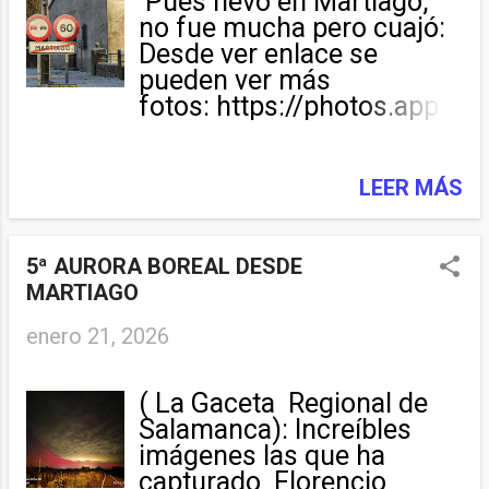
Pues nevó en Martiago,
no fue mucha pero cuajó:
Desde ver enlace se
pueden ver más
fotos: https://photos.app.g
oo.gl/huBD25VmWK55gX
EG6 Noticia en
medios: https://noticiasciu
LEER MÁS
dadrodrigo.com/2026/01/
25/la-nieve-de-la-
borrasca-ingrid-tambien-
5ª AURORA BOREAL DESDE
en-martiago/
MARTIAGO
enero 21, 2026
( La Gaceta Regional de
Salamanca): Increíbles
imágenes las que ha
capturado Florencio