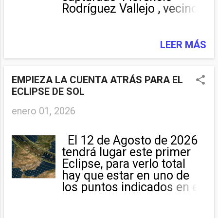
Rodríguez Vallejo , vecino
de Martiago , sobre la
Aurora Boreal que, en la
madrugada de este
LEER MÁS
martes, 20 de enero, ha
iluminado el cielo:
https://www.lagacetadesal
EMPIEZA LA CUENTA ATRÁS PARA EL
amanca.es/provincia/espe
ECLIPSE DE SOL
ctacular-aurora-boreal-
enero 01, 2026
ilumina-martiago-
20260120104259-
ga.html#firstImage
El 12 de Agosto de 2026
tendrá lugar este primer
Eclipse, para verlo total
hay que estar en uno de
los puntos indicados en el
mapa: Más información: