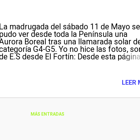
La madrugada del sábado 11 de Mayo se
pudo ver desde toda la Península una
Aurora Boreal tras una llamarada solar d
categoría G4-G5. Yo no hice las fotos, so
de E.S desde El Fortín: Desde esta págin
puede ver la actividad solar y auroral:
https://www.spaceweatherlive.com/es/
s.html Clima Espacial GCE @clima_gc
LEER
12 may. Creemos necesario hacer una
aclaración sobre las imágenes de las
#AurorasBoreales de estos días Una cos
es lo que podemos observar con nuestr
MÁS ENTRADAS
ojos (muy limitados) y otra las fotos hec
con cámaras y con cierto tiempo de
exposición para obtener esos colores ta
intensos: