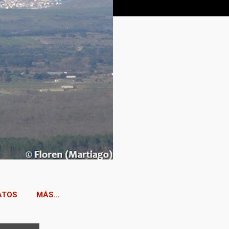
ATOS
MÁS…