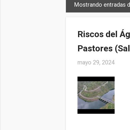
Mostrando entradas 
E
n
t
Riscos del Ág
r
Pastores (Sa
a
d
mayo 29, 2024
a
s