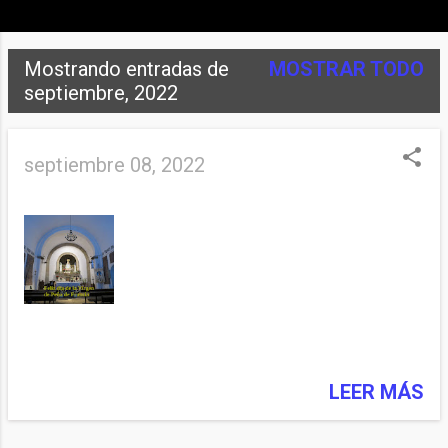
Mostrando entradas de
MOSTRAR TODO
E
septiembre, 2022
n
t
septiembre 08, 2022
r
a
d
a
s
LEER MÁS