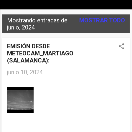
Mostrando entradas de
MOSTRAR TODO
E
junio, 2024
n
t
EMISIÓN DESDE
METEOCAM_MARTIAGO
r
(SALAMANCA):
a
junio 10, 2024
d
a
s