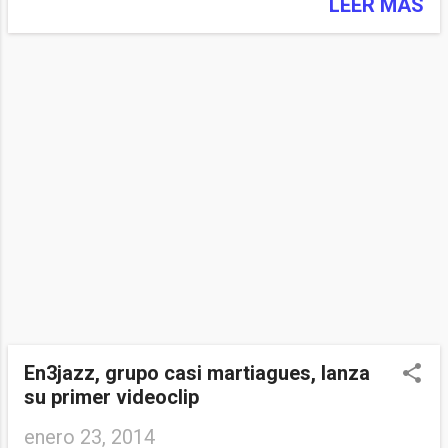
corazón, tenía el sueño de conocer
LEER MÁS
el pueblo donde nacieron sus
abuelos Eugenia ( 20-9-1888) y
Genaro (19-9-1886) Genaro Oreja ,
hermano de Silvestre Oreja, padre
de Tía Eladia. La Sra. Eladia no
conoció a Genaro ,pues no había
nacido cuando su tío emigró a
Argentina. Tras ver este video:
https://www.youtube.com/watch?
v=Ma_9BZmUl_8 de su paso por
nuestro pueblo, sus familiares
martiagueses se han enterado de
su paso buscándolos.
En3jazz, grupo casi martiagues, lanza
su primer videoclip
enero 23, 2014