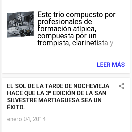
Este trío compuesto por
profesionales de
formación atípica,
compuesta por un
trompista, clarinetista y
una cantante. Amenizan
cualquier tipo de evento.
Son un trío de músicos
LEER MÁS
profesionales dedicados a
la música desde siempre.
Se han embarcado en este
EL SOL DE LA TARDE DE NOCHEVIEJA
proyecto con el fin de
HACE QUE LA 3ª EDICIÓN DE LA SAN
acercar la música a todos.
SILVESTRE MARTIAGUESA SEA UN
Realizan conciertos y
ÉXITO.
eventos musicales o
enero 04, 2014
culturales de todo tipo:
conciertos, conciertos