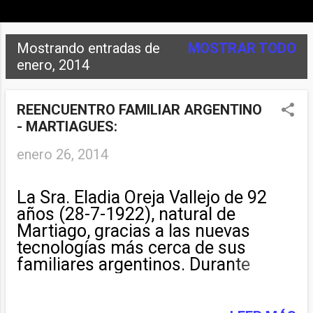
Mostrando entradas de
MOSTRAR TODO
E
enero, 2014
n
t
REENCUENTRO FAMILIAR ARGENTINO
- MARTIAGUES:
r
enero 26, 2014
a
d
La Sra. Eladia Oreja Vallejo de 92
a
años (28-7-1922), natural de
Martiago, gracias a las nuevas
s
tecnologías más cerca de sus
familiares argentinos. Durante
mucho tiempo Silvia Beatriz Oreja
,descendiente y martiaguesa de