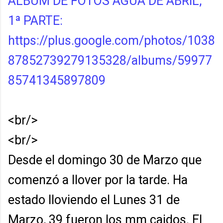
ALBUM DE FOTOS AGUA DE ABRIL,
1ª PARTE:
https://plus.google.com/photos/1038
87852739279135328/albums/59977
85741345897809
<br/>
<br/>
Desde el domingo 30 de Marzo que
comenzó a llover por la tarde. Ha
estado lloviendo el Lunes 31 de
Marzo, 39 fueron los mm caidos. El