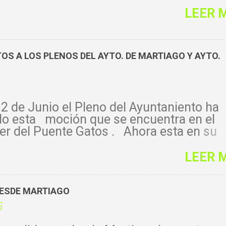
LEER 
S A LOS PLENOS DEL AYTO. DE MARTIAGO Y AYTO.
2 de Junio el Pleno del Ayuntaniento ha
do esta moción que se encuentra en el
er del Puente Gatos . Ahora esta en su
el hacer algo. De momento lo único que
eguro y que permanecerá en el tiempo s
LEER 
otos y vídeos que hay de él, de no realizar
na actuación no auguro que las
aciones futuras lo conozcan tal y como 
DESDE MARTIAGO
ntra ahora. Contenido de la moción :
5
ncio Rodríguez Vallejo, vecino de Martia