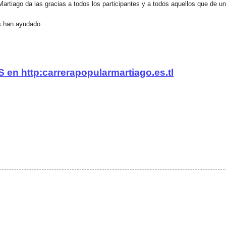
artiago da las gracias a todos los participantes y a todos aquellos que de u
s han ayudado.
n http:carrerapopularmartiago.es.tl