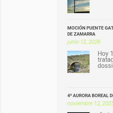
MOCIÓN PUENTE GATO
DE ZAMARRA
junio 12, 2026
Hoy 1
trata
dossi
mano 
hay s
las f
ningu
gener
4ª AURORA BOREAL 
encue
noviembre 12, 202
Flore