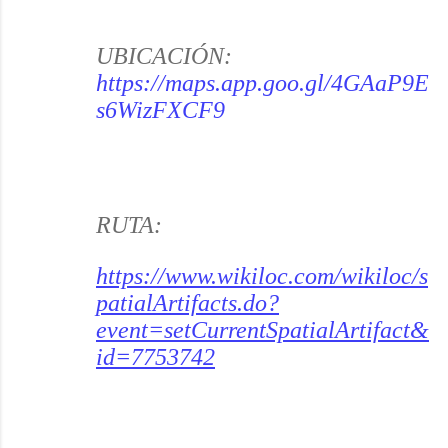
UBICACIÓN:
https://maps.app.goo.gl/4GAaP9E
s6WizFXCF9
RUTA:
https://www.wikiloc.com/wikiloc/s
patialArtifacts.do?
event=setCurrentSpatialArtifact&
id=7753742