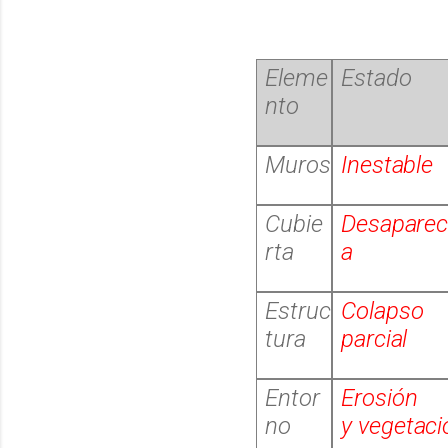
Eleme
Estado
nto
Muros
Inestable
Cubie
Desaparec
rta
a
Estruc
Colapso
tura
parcial
Entor
Erosión
no
y
vegetaci