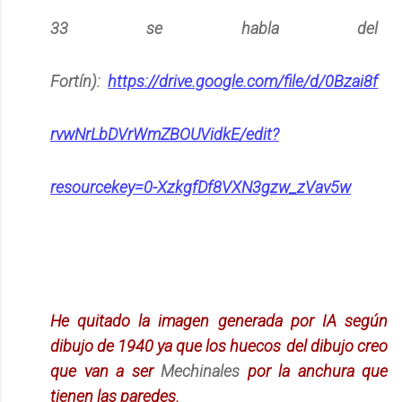
33 se habla del
Fortín):
https://drive.google.com/file/d/0Bzai8f
rvwNrLbDVrWmZBOUVidkE/edit?
resourcekey=0-XzkgfDf8VXN3gzw_zVav5w
He quitado la imagen
generada por IA según
dibujo de 1940 ya que los huecos
del dibujo creo
que van a ser
Mechinales
por la anchura que
tienen las paredes.