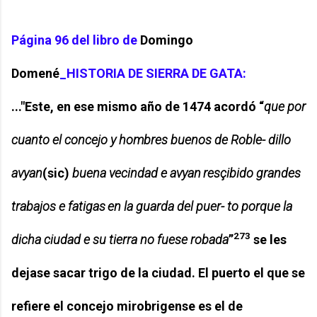
Página 96 del libro de
Domingo
Domené
_HISTORIA DE SIERRA DE GATA:
..."Este, en ese mismo año de 1474 acordó “
que por
cuanto el concejo y hombres buenos de
Roble- dillo
avyan
(sic)
buena
vecindad
e
avyan
resçibido
grandes
trabajos
e
fatigas
en
la
guarda
del
puer- to porque la
273
dicha ciudad e su tierra no fuese robada
”
se les
dejase sacar trigo de la ciudad. El puerto el que se
refiere el concejo mirobrigense es el de