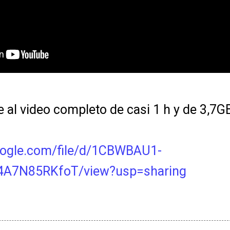
e al video completo de casi 1 h y de 3,7G
google.com/file/d/1CBWBAU1-
4A7N85RKfoT/view?usp=sharing