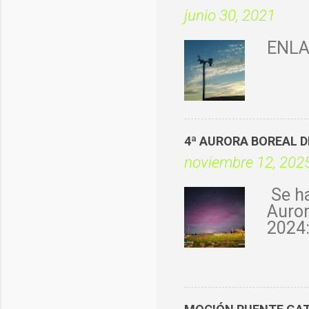
junio 30, 2021
ENLA
4ª AURORA BOREAL 
noviembre 12, 202
Se ha
Auror
2024:
05/au
10-
2024:
10/au