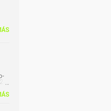
MÁS
o-
024/
-
MÁS
024/