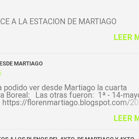
CE A LA ESTACIÓN DE MARTIAGO
LEER 
DESDE MARTIAGO
5
 podido ver desde Martiago la cuarta
a Boreal: Las otras fueron: 1ª - 14-may
 https://florenmartiago.blogspot.com/2
rora-boreal-desde-martiago.html 2ª - 11
LEER 
 https://florenmartiago.blogspot.com/2
rora-boreal-desde-martiago-11-10-