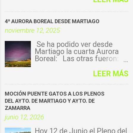
4ª AURORA BOREAL DESDE MARTIAGO
noviembre 12, 2025
Se ha podido ver desde
Martiago la cuarta Aurora
Boreal: Las otras fueron:
1ª - 14-mayo-
2024: https://florenmartiago
LEER MÁS
.blogspot.com/2024/05/aur
ora-boreal-desde-
martiago.html 2ª - 11-10-
MOCIÓN PUENTE GATOS A LOS PLENOS
2024: https://florenmartiago
DEL AYTO. DE MARTIAGO Y AYTO. DE
.blogspot.com/2024/10/aur
ZAMARRA
ora-boreal-desde-martiago-
junio 12, 2026
11-10-2024.html 3ª - 1
enero
Hoy 12 de Junio el Pleno del