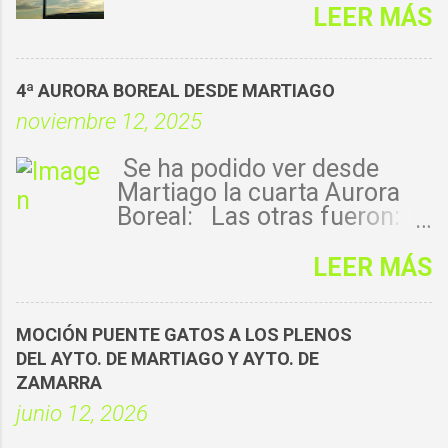
LEER MÁS
4ª AURORA BOREAL DESDE MARTIAGO
noviembre 12, 2025
Se ha podido ver desde
Martiago la cuarta Aurora
Boreal: Las otras fueron:
1ª - 14-mayo-
2024: https://florenmartiago
LEER MÁS
.blogspot.com/2024/05/aur
ora-boreal-desde-
martiago.html 2ª - 11-10-
MOCIÓN PUENTE GATOS A LOS PLENOS
2024: https://florenmartiago
DEL AYTO. DE MARTIAGO Y AYTO. DE
.blogspot.com/2024/10/aur
ZAMARRA
ora-boreal-desde-martiago-
junio 12, 2026
11-10-2024.html 3ª - 1