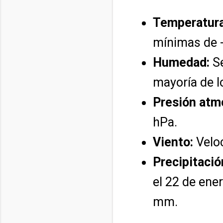
Temperatura
mínimas de -
Humedad:
Se
mayoría de l
Presión atm
hPa.
Viento:
Veloc
Precipitació
el 22 de ene
mm.